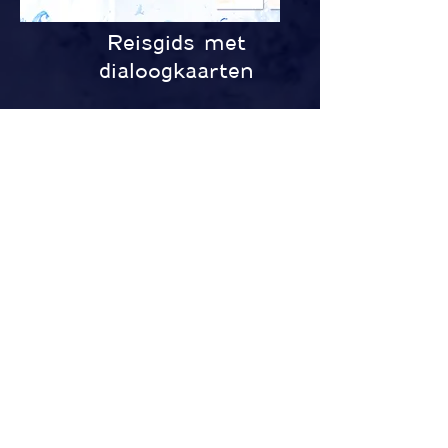
Reisgids met
dialoogkaarten
Vragen en boekingen:
loeslune@gmail.com
loeslune@gmail.com