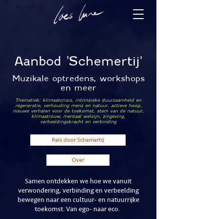
Aanbod 'Schemertij'
Muzikale optredens, workshops
en meer
Thematiek: klimaatcrisis, intrinsieke duurzaamheid en
regeneratie, verhouding mens en natuur, actieve hoop,
nieuwe verhalen voor de toekomst, stem van de natuur,
klimaatrouw, mentaal welzijn, zingeving,
verbeeldingskracht en verbinding
Reis door Schemertij
Over
Samen ontdekken we hoe we vanuit
verwondering, verbinding en verbeelding
bewegen naar een cultuur- en natuurrijke
toekomst. Van ego- naar eco.